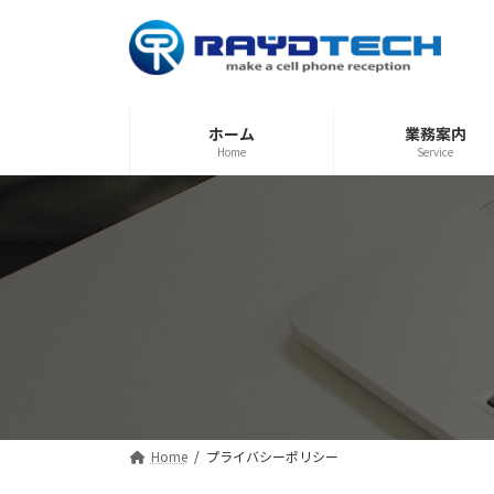
コ
ナ
ン
ビ
テ
ゲ
ン
ー
ツ
シ
ホーム
業務案内
へ
ョ
Home
Service
ス
ン
キ
に
ッ
移
プ
動
Home
プライバシーポリシー